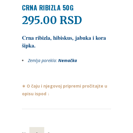
CRNA RIBIZLA 50G
295.00
RSD
Crna ribizla, hibiskus, jabuka i kora
šipka.
Zemlja porekla:
Nemačka
∗ O čaju i njegovoj pripremi pročitajte u
opisu ispod ↓