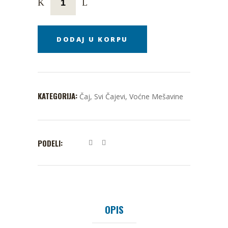
DODAJ U KORPU
KATEGORIJA:
Čaj
,
Svi Čajevi
,
Voćne Mešavine
PODELI:
OPIS