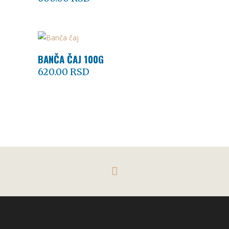
BANČA ČAJ 100G
DODAJ U KORPU
620.00
RSD