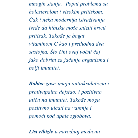
mnogih stanja. Poput problema sa
holesterolom i visokim pritiskom.
Čak i neka modernija istraživanja
tvrde da hibisku može sniziti krvni
pritisak. Takođe je bogat
vitaminom C kao i prethodna dva
sastojka. Što čini ovaj voćni čaj
jako dobrim za jačanje organizma i
bolji imunitet.
Bobice zove
imaju antioksidativno i
protivupalno dejstao, i pozitivno
utiču na imunitet. Takođe mogu
pozitivno uicati na varenje i
pomoći kod upale zglobova.
List ribizle
u narodnoj medicini