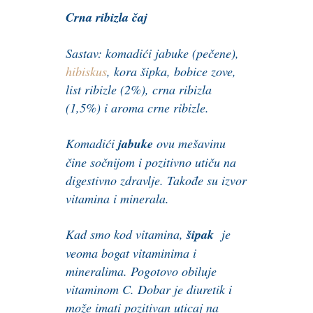
Crna ribizla čaj
Sastav: komadići jabuke (pečene),
hibiskus
, kora šipka, bobice zove,
list ribizle (2%), crna ribizla
(1,5%) i aroma crne ribizle.
Komadići
jabuke
ovu mešavinu
čine sočnijom i pozitivno utiču na
digestivno zdravlje. Takođe su izvor
vitamina i minerala
.
Kad smo kod vitamina,
šipak
je
veoma bogat vitaminima i
mineralima. Pogotovo
obiluje
vitaminom C. Dobar je diuretik i
može imati pozitivan uticaj na