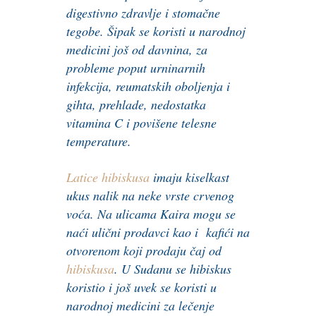
digestivno zdravlje i stomačne
tegobe. Šipak se koristi u narodnoj
medicini još od davnina, za
probleme poput urninarnih
infekcija, reumatskih oboljenja i
gihta, prehlade, nedostatka
vitamina C i povišene telesne
temperature.
Latice hibiskusa
i
maju kiselkast
ukus nalik na neke vrste crvenog
voća.
Na ulicama Kaira mogu se
naći ulični prodavci kao i kafići na
otvorenom koji prodaju čaj od
hibiskusa
. U Sudanu se hibiskus
koristio i još uvek se koristi u
narodnoj medicini za lečenje