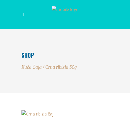
SHOP
Kuća Čaja
/
Crna ribizla 50g