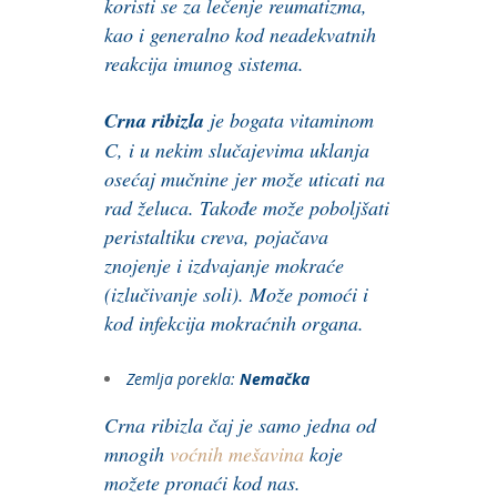
koristi se za lečenje reumatizma,
kao i generalno kod neadekvatnih
reakcija imunog sistema.
Crna ribizla
je bogata vitaminom
C, i u nekim slučajevima uklanja
osećaj mučnine jer može uticati na
rad želuca. Takođe može poboljšati
peristaltiku creva, pojačava
znojenje i izdvajanje mokraće
(izlučivanje soli). Može pomoći i
kod infekcija mokraćnih organa.
Zemlja porekla:
Nemačka
Crna ribizla čaj je samo jedna od
mnogih
voćnih mešavina
koje
možete pronaći kod nas.