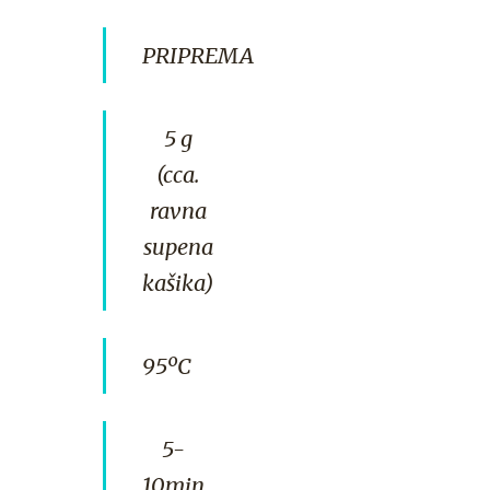
PRIPREMA
5 g
(cca.
ravna
supena
kašika)
95ºC
5-
10min